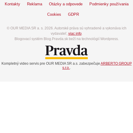
Kontakty
Reklama
Otázky a odpovede
Podmienky používania
Cookies
GDPR
© OUR MEDIA SR a. s. 2026. Autorské práva sú vyhradené a vykonáva ich
vydavateľ,
viac info
.
Blogovací systém Blog.Pravda.sk beží na technológií Wordpress.
Kompletný video servis pre OUR MEDIA SR a.s. zabezpečuje
ARBERTO GROUP
s.r.o.
.