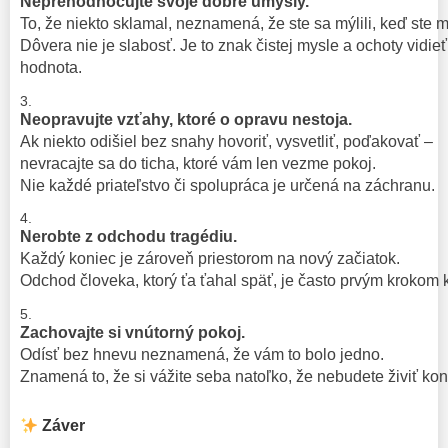
Neprehodnocujte svoje dobré úmysly.
To, že niekto sklamal, neznamená, že ste sa mýlili, keď ste mu
Dôvera nie je slabosť. Je to znak čistej mysle a ochoty vidieť
hodnota.
Neopravujte vzťahy, ktoré o opravu nestoja.
Ak niekto odišiel bez snahy hovoriť, vysvetliť, poďakovať –
nevracajte sa do ticha, ktoré vám len vezme pokoj.
Nie každé priateľstvo či spolupráca je určená na záchranu.
Nerobte z odchodu tragédiu.
Každý koniec je zároveň priestorom na nový začiatok.
Odchod človeka, ktorý ťa ťahal späť, je často prvým krokom 
Zachovajte si vnútorný pokoj.
Odísť bez hnevu neznamená, že vám to bolo jedno.
Znamená to, že si vážite seba natoľko, že nebudete živiť konf
Záver