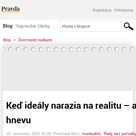
Registrácia
Prihlásenie
Blog
Najnovšie články
Najčítanejšie články
Blog
>
Život medzi riadkami
Najkomentovanejšie články
>
Keď ideály narazia na realitu - ako odísť bez hnevu
Zoznam blogov
Komerčné blogy
Keď ideály narazia na realitu – 
hnevu
10. novembra 2025 16:29
, Prečítané 841x,
monikafiric
,
Rady bez pečiatk