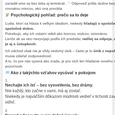
zariadili sme sa bez teba aj tentokrát…“ Odpoveď prišla slušne bez 
rovnakou mincou, akú ona ponúkla.
Psychologický pohľad: prečo sa to deje
Ľudia, ktorí sa hlásia k veľkým ideálom, niekedy
hľadajú v spoloče
spoločné dobro.
Potrebujú, aby ich ostatní videli ako tvorcov, vodcov, vizionárov.
Lenže ak sa veci nevyvíjajú podľa ich predstáv,
radšej sa odpoja, a
je aj o ústupkoch.
Ich odchod však nie je vždy vedomý útok – často je to
únik z nepo
musia zdieľať zodpovednosť.
A to, čo pre nás vyzerá ako zrada, je pre nich len hľadanie nového m
pozornosti.
Ako z takýchto vzťahov vycúvať s pokojom
Nechajte ich ísť – bez vysvetlenia, bez drámy.
Nie každý, kto začne s vami, má aj zostať.
Niekedy je najväčším dôkazom múdrosti vedieť v tichosti za
odísť.