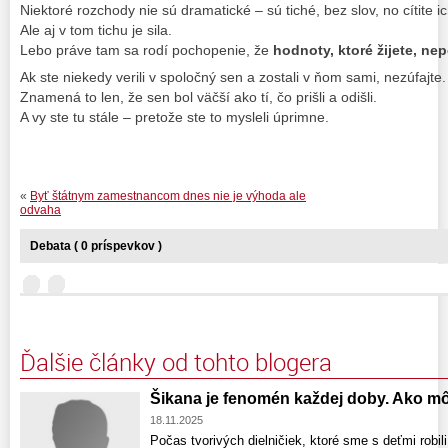
Niektoré rozchody nie sú dramatické – sú tiché, bez slov, no cítite i
Ale aj v tom tichu je sila.
Lebo práve tam sa rodí pochopenie, že
hodnoty, ktoré žijete, ne
Ak ste niekedy verili v spoločný sen a zostali v ňom sami, nezúfajte.
Znamená to len, že sen bol väčší ako tí, čo prišli a odišli.
A vy ste tu stále – pretože ste to mysleli úprimne.
«
Byť štátnym zamestnancom dnes nie je výhoda ale
odvaha
Debata ( 0 príspevkov )
Ďalšie články od tohto blogera
Šikana je fenomén každej doby. Ako mô
18.11.2025
Počas tvorivých dielničiek, ktoré sme s deťmi robil