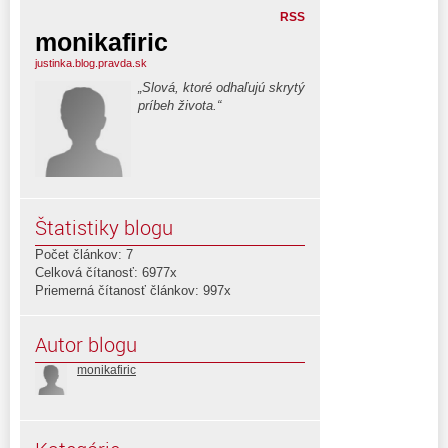
RSS
monikafiric
justinka.blog.pravda.sk
„Slová, ktoré odhaľujú skrytý
príbeh života.“
Štatistiky blogu
Počet článkov: 7
Celková čítanosť: 6977x
Priemerná čítanosť článkov: 997x
Autor blogu
monikafiric