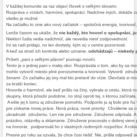
V každej komunite sa raz objaví človek s veľkými slovami.
Rozpráva o víziách, harmónii, spolupráci. Nadchne iných, dokáže zap
všetko je možné.
Na začiatku to znie ako nový začiatok – spoločná energia, tvorivosť
Lenže časom sa ukáže, že
nie každý, kto hovorí o spolupráci, ju
Niektorí ľudia vedia nadchnúť, ale nevedia niesť zodpovednosť.
Iní sa radi pridajú, no len dovtedy, kým sú v centre pozornosti.
A keď sa stratí ich kontrola alebo uznanie,
odchádzajú – niekedy p
Príbeh „pani s veľkými plánmi“ poznajú mnohí.
Tento je o jednej pani v malej obci. Rozprávala o tom, ako by sa mohl
mohlo vytvoriť miesto plné porozumenia a tvorivosti. Vytvorili zdru
ženami. Zo začiatku jej sny mal kto pretaviť do vízie. Dievčatá si m
za kratší koniec.
Hovorila o harmónii, ale keď prišlo na činy, vybrala si cestu, ktorá r
skupiny, ktorá pôsobí podobne, no stojí oproti tej, s ktorou začínala.
A ešte jej k tomu aj združenie pomohlo. Podporilo ju aj bolo pre ňu
pre získanie novej práce. Nová práca, nové priority. Chválenie sa
ukradnuté združeniu. Len nie pre združenie. Združenie odpísala. A v
prázdno, otázniky a sklamanie. Združenie pracovalo v dobrej viere 
na honorár, podporovali ho z vlastných rodinných rozpočtov. A robi
Presne po roku sa ozvala, že chce čosi riešiť. Nie, prišla odpoveď 