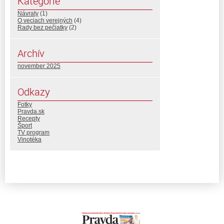
Kategórie
Návraty
(1)
O veciach verejných
(4)
Rady bez pečiatky
(2)
Archív
november 2025
Odkazy
Fotky
Pravda.sk
Recepty
Šport
TV program
Vinotéka