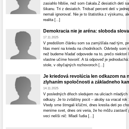
zasiahlo hlbšie, než som čakala.Z desiatich detí sa 
šikanu. Tri z desiatich. Tridsať percent detí v jedn
nemali ignorovať. Nie je to štatistika z výskumu, a
realita [...]
Demokracia nie je aréna: sloboda slova
17.11.2025
V predošlom článku som sa zamýšľala nad tým, pre
hlas mení na kriedu na chodníkoch. Odvtedy som si
než budeme hľadať odpovede na to, prečo niektorí k
vlastne učíme hovoriť. A tá odpoveď je jednoduchá
stole, v obyčajných rozhovoroch [...]
Je kriedová revolúcia len odkazom na 
zlyhaním spoločnosti a základneho kam
14.11.2025
V posledných dňoch sledujem na uliciach mladých ľu
odkazy. Je to zvláštny pocit – akoby sa vracal rok 1
Vtedy sme štrngali kľúčmi, dnes kreslia deti po ch
meníme svet, dnes oni veria, že ho môžu zastaviť 
veci nelíši nič: Mladí ľudia [...]