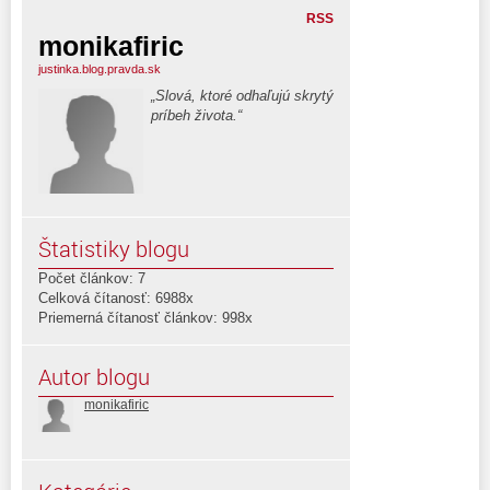
RSS
monikafiric
justinka.blog.pravda.sk
„Slová, ktoré odhaľujú skrytý
príbeh života.“
Štatistiky blogu
Počet článkov: 7
Celková čítanosť: 6988x
Priemerná čítanosť článkov: 998x
Autor blogu
monikafiric