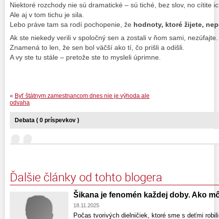
Niektoré rozchody nie sú dramatické – sú tiché, bez slov, no cítite i
Ale aj v tom tichu je sila.
Lebo práve tam sa rodí pochopenie, že
hodnoty, ktoré žijete, ne
Ak ste niekedy verili v spoločný sen a zostali v ňom sami, nezúfajte.
Znamená to len, že sen bol väčší ako tí, čo prišli a odišli.
A vy ste tu stále – pretože ste to mysleli úprimne.
«
Byť štátnym zamestnancom dnes nie je výhoda ale
odvaha
Debata ( 0 príspevkov )
Ďalšie články od tohto blogera
Šikana je fenomén každej doby. Ako mô
18.11.2025
Počas tvorivých dielničiek, ktoré sme s deťmi robil