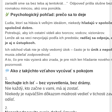
zariadili sme sa bez teba aj tentokrát…“ Odpoveď prišla slušne bez 
rovnakou mincou, akú ona ponúkla.
Psychologický pohľad: prečo sa to deje
Ľudia, ktorí sa hlásia k veľkým ideálom, niekedy
hľadajú v spoloče
spoločné dobro.
Potrebujú, aby ich ostatní videli ako tvorcov, vodcov, vizionárov.
Lenže ak sa veci nevyvíjajú podľa ich predstáv,
radšej sa odpoja, a
je aj o ústupkoch.
Ich odchod však nie je vždy vedomý útok – často je to
únik z nepo
musia zdieľať zodpovednosť.
A to, čo pre nás vyzerá ako zrada, je pre nich len hľadanie nového m
pozornosti.
Ako z takýchto vzťahov vycúvať s pokojom
Nechajte ich ísť – bez vysvetlenia, bez drámy.
Nie každý, kto začne s vami, má aj zostať.
Niekedy je najväčším dôkazom múdrosti vedieť v tichosti za
odísť.