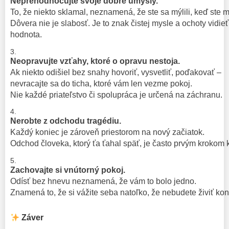
Neprehodnocujte svoje dobré úmysly.
To, že niekto sklamal, neznamená, že ste sa mýlili, keď ste mu
Dôvera nie je slabosť. Je to znak čistej mysle a ochoty vidieť
hodnota.
Neopravujte vzťahy, ktoré o opravu nestoja.
Ak niekto odišiel bez snahy hovoriť, vysvetliť, poďakovať –
nevracajte sa do ticha, ktoré vám len vezme pokoj.
Nie každé priateľstvo či spolupráca je určená na záchranu.
Nerobte z odchodu tragédiu.
Každý koniec je zároveň priestorom na nový začiatok.
Odchod človeka, ktorý ťa ťahal späť, je často prvým krokom 
Zachovajte si vnútorný pokoj.
Odísť bez hnevu neznamená, že vám to bolo jedno.
Znamená to, že si vážite seba natoľko, že nebudete živiť konf
Záver