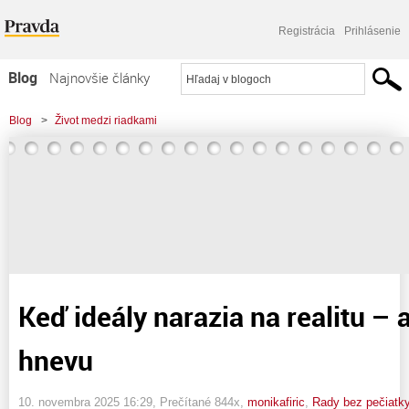
Registrácia
Prihlásenie
Blog
Najnovšie články
Najčítanejšie články
Blog
>
Život medzi riadkami
Najkomentovanejšie články
>
Keď ideály narazia na realitu - ako odísť bez hnevu
Zoznam blogov
Komerčné blogy
Keď ideály narazia na realitu – 
hnevu
10. novembra 2025 16:29
, Prečítané 844x,
monikafiric
,
Rady bez pečiatk