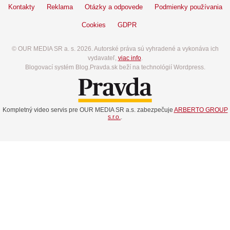
Kontakty
Reklama
Otázky a odpovede
Podmienky používania
Cookies
GDPR
© OUR MEDIA SR a. s. 2026. Autorské práva sú vyhradené a vykonáva ich
vydavateľ,
viac info
.
Blogovací systém Blog.Pravda.sk beží na technológií Wordpress.
Kompletný video servis pre OUR MEDIA SR a.s. zabezpečuje
ARBERTO GROUP
s.r.o.
.