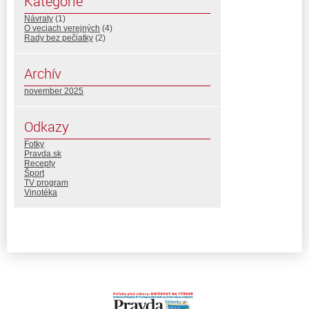
Kategórie
Návraty
(1)
O veciach verejných
(4)
Rady bez pečiatky
(2)
Archív
november 2025
Odkazy
Fotky
Pravda.sk
Recepty
Šport
TV program
Vinotéka