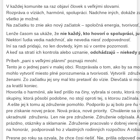
V každej komunite sa raz objaví človek s veľkými slovami.
Rozpráva o víziách, harmónii, spolupráci. Nadchne iných, dokáže zap
všetko je možné.
Na začiatku to znie ako nový začiatok – spoločná energia, tvorivosť
Lenže časom sa ukáže, že
nie každý, kto hovorí o spolupráci, ju
Niektorí ľudia vedia nadchnúť, ale nevedia niesť zodpovednosť.
Iní sa radi pridajú, no len dovtedy, kým sú v centre pozornosti.
A keď sa stratí ich kontrola alebo uznanie,
odchádzajú – niekedy p
Príbeh „pani s veľkými plánmi“ poznajú mnohí.
Tento je o jednej pani v malej obci. Rozprávala o tom, ako by sa mohl
mohlo vytvoriť miesto plné porozumenia a tvorivosti. Vytvorili zdru
ženami. Zo začiatku jej sny mal kto pretaviť do vízie. Dievčatá si m
za kratší koniec.
Hovorila o harmónii, ale keď prišlo na činy, vybrala si cestu, ktorá r
skupiny, ktorá pôsobí podobne, no stojí oproti tej, s ktorou začínala.
A ešte jej k tomu aj združenie pomohlo. Podporilo ju aj bolo pre ňu
pre získanie novej práce. Nová práca, nové priority. Chválenie sa
ukradnuté združeniu. Len nie pre združenie. Združenie odpísala. A v
prázdno, otázniky a sklamanie. Združenie pracovalo v dobrej viere 
na honorár, podporovali ho z vlastných rodinných rozpočtov. A robi
Presne po roku sa ozvala, že chce čosi riešiť. Nie, prišla odpoveď 