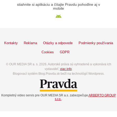
stiahnite si aplikáciu a čítajte Pravdu pohodlne aj v
mobile
Kontakty
Reklama
Otázky a odpovede
Podmienky používania
Cookies
GDPR
© OUR MEDIA SR a. s. 2026. Autorské práva sú vyhradené a vykonáva ich
vydavateľ,
viac info
.
Blogovací systém Blog.Pravda.sk beží na technológií Wordpress.
Kompletný video servis pre OUR MEDIA SR a.s. zabezpečuje
ARBERTO GROUP
s.r.o.
.