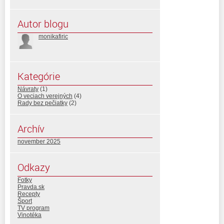
Autor blogu
monikafiric
Kategórie
Návraty
(1)
O veciach verejných
(4)
Rady bez pečiatky
(2)
Archív
november 2025
Odkazy
Fotky
Pravda.sk
Recepty
Šport
TV program
Vinotéka