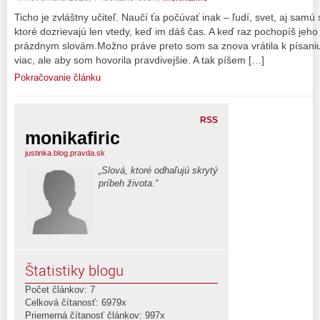
Ticho je zvláštny učiteľ. Naučí ťa počúvať inak – ľudí, svet, aj sam
ktoré dozrievajú len vtedy, keď im dáš čas. A keď raz pochopíš jeho 
prázdnym slovám.Možno práve preto som sa znova vrátila k písaniu
viac, ale aby som hovorila pravdivejšie. A tak píšem […]
Pokračovanie článku
RSS
monikafiric
justinka.blog.pravda.sk
„Slová, ktoré odhaľujú skrytý
príbeh života.“
Štatistiky blogu
Počet článkov: 7
Celková čítanosť: 6979x
Priemerná čítanosť článkov: 997x