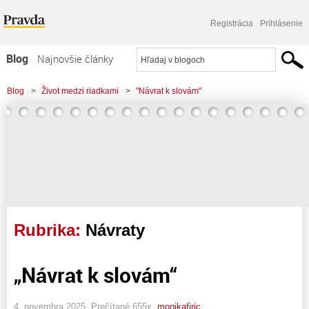
Registrácia
Prihlásenie
Blog
Najnovšie články
Najčítanejšie články
Blog
>
Život medzi riadkami
>
"Návrat k slovám"
Najkomentovanejšie články
Zoznam blogov
Komerčné blogy
Rubrika:
Návraty
„Návrat k slovám“
4. novembra 2025, Prečítané 655x,
monikafiric